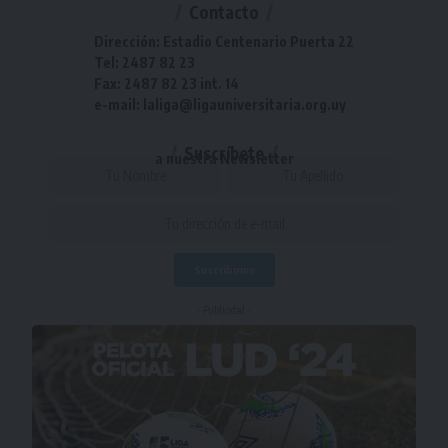
Contacto
Dirección: Estadio Centenario Puerta 22
Tel: 2487 82 23
Fax: 2487 82 23 int. 14
e-mail: laliga@ligauniversitaria.org.uy
Suscríbete
a nuestra Newsletter
- Publicidad -