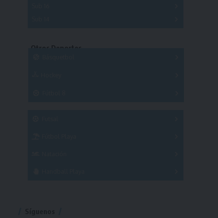
Sub 16
Series
Sub 14
Copas
Series
Copas
Series
Otros Deportes
Copas
Básquetbol
Hockey
A
B
3x3
Fútbol 8
A
B
C
SUB 21
Masculino
Futsal
Femenino
Fútbol Playa
Masculino
Femenino
Natación
Torneo
Handball Playa
Torneo
Torneo
Síguenos