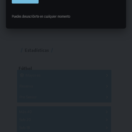
Puedes desuscribirte en cualquier momento
Estadísticas
Fútbol
Mayores
Reserva
A
B
C
D
E
F
G
Pre Senior
A
B
C
D
A
B
C
D
E
Más 40
Sub 20
A
B
C
Sub 18
A
B
C