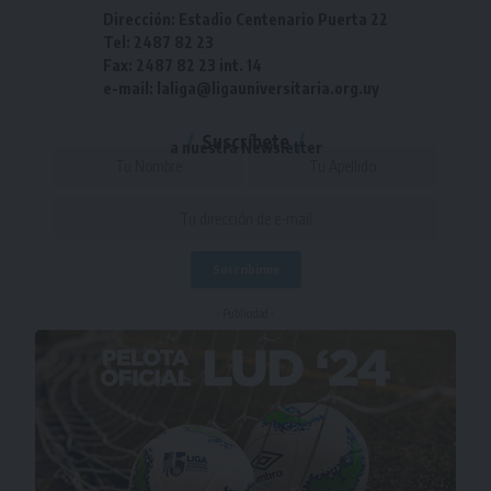
Dirección: Estadio Centenario Puerta 22
Tel: 2487 82 23
Fax: 2487 82 23 int. 14
e-mail: laliga@ligauniversitaria.org.uy
Suscríbete
a nuestra Newsletter
- Publicidad -