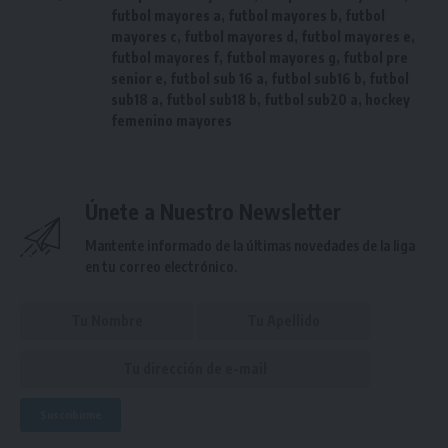
futbol mayores a
,
futbol mayores b
,
futbol
mayores c
,
futbol mayores d
,
futbol mayores e
,
futbol mayores f
,
futbol mayores g
,
futbol pre
senior e
,
futbol sub 16 a
,
futbol sub16 b
,
futbol
sub18 a
,
futbol sub18 b
,
futbol sub20 a
,
hockey
femenino mayores
Únete a Nuestro Newsletter
Mantente informado de la últimas novedades de la liga
en tu correo electrónico.