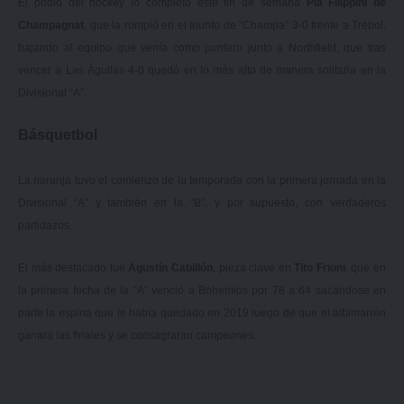
El podio del hockey lo completó este fin de semana
Pía Filippini de
Champagnat
, que la rompió en el triunfo de “Champa” 3-0 frente a Trébol,
bajando al equipo que venía como puntero junto a Northfield, que tras
vencer a Las Águilas 4-0 quedó en lo más alto de manera solitaria en la
Divisional “A”.
Básquetbol
La naranja tuvo el comienzo de la temporada con la primera jornada en la
Divisional “A” y también en la “B”, y por supuesto, con verdaderos
partidazos.
El más destacado fue
Agustín Cabillón
, pieza clave en
Tito Frioni
, que en
la primera fecha de la “A” venció a Bohemios por 78 a 64 sacándose en
parte la espina que le había quedado en 2019 luego de que el albimarrón
ganara las finales y se consagraran campeones.