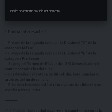
equipo frente a ISASA por 72 a 55 en cancha de Atenas.
Puedes desuscribirte en cualquier momento
¡Seguinos en nuestra cuenta de Instagram y elegí a los mejores de
cada deporte!
Podría interesarte
Fixture de la segunda rueda de la Divisional “C” de la
categoría Más 40
Fixture de la segunda rueda de la Divisional “E” de la
categoría Pre Senior
Se juega el Torneo de Básquetbol 3×3 Universitario y te
contamos todos los detalles
Los detalles de la etapa de fútbol: día, hora, canchas y
árbitros del fin de semana
El hockey femenino está al rojo vivo con dos líderes y un
escolta a tres puntos
basquetbol mayores a
,
basquetbol mayores b
,
ETIQUETADO