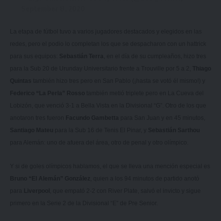
September 8, 2020
La etapa de fútbol tuvo a varios jugadores destacados y elegidos en las
redes, pero el podio lo completan los que se despacharon con un hattrick
para sus equipos:
Sebastián Terra
, en el día de su cumpleaños, hizo tres
para la Sub 20 de Urunday Universitario frente a Trouville por 5 a 2,
Thiago
Quintas
también hizo tres pero en San Pablo (¡hasta se votó él mismo!) y
Federico “La Perla” Rosso
también metió triplete pero en La Cueva del
Lobizón, que venció 3-1 a Bella Vista en la Divisional “G”. Otro de los que
anotaron tres fueron
Facundo Gambetta
para San Juan y en 45 minutos,
Santiago Mateu
para la Sub 16 de Tenis El Pinar, y
Sebastián Sarthou
para Alemán: uno de afuera del área, otro de penal y otro olímpico.
Y si de goles olímpicos hablamos, el que se lleva una mención especial es
Bruno “El Alemán” González
, quien a los 94 minutos de partido anotó
para
Liverpool
, que empató 2-2 con River Plate, salvó el invicto y sigue
primero en la Serie 2 de la Divisional “E” de Pre Senior.