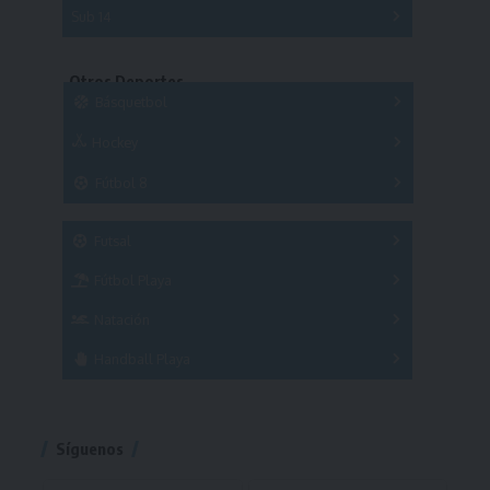
Series
Sub 14
Copas
Series
Copas
Series
Otros Deportes
Copas
Básquetbol
Hockey
A
B
3x3
Fútbol 8
A
B
C
SUB 21
Masculino
Futsal
Femenino
Fútbol Playa
Masculino
Femenino
Natación
Torneo
Handball Playa
Torneo
Torneo
Síguenos