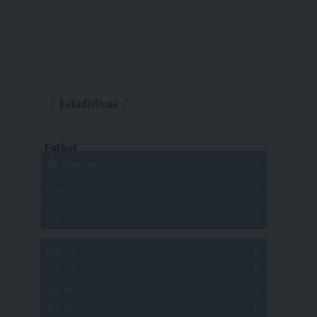
Estadísticas
Fútbol
Mayores
Reserva
A
B
C
D
E
F
G
Pre Senior
A
B
C
D
A
B
C
D
E
Más 40
Sub 20
A
B
C
Sub 18
A
B
C
Sub 16