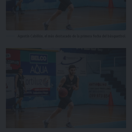
Agustín Cabillón, el más destacado de la primera fecha del básquetbol.