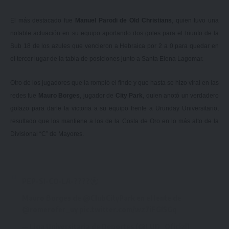
El más destacado fue
Manuel Parodi de Old Christians
, quien tuvo una
notable actuación en su equipo aportando dos goles para el triunfo de la
Sub 18 de los azules que vencieron a Hebraica por 2 a 0 para quedar en
el tercer lugar de la tabla de posiciones junto a Santa Elena Lagomar.
Otro de los jugadores que la rompió el finde y que hasta se hizo viral en las
redes fue
Mauro Borges
, jugador de
City Park
, quien anotó un verdadero
golazo para darle la victoria a su equipo frente a Urunday Universitario,
resultado que los mantiene a los de la Costa de Oro en lo más alto de la
Divisional “C” de Mayores.
PEP-SI-CO-LA-????
Mauro Borges de
@ClubCityPark
en el lente de
@romerofer_uy
pic.twitter.com/wz7iFGI5Gq
— Liga Universitaria de Deportes (@LUD_Oficial)