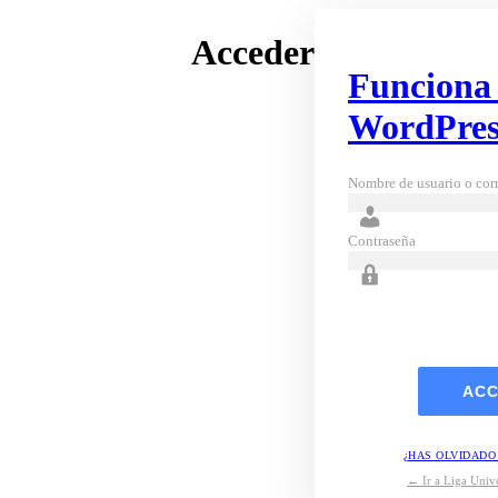
Acceder
Funciona
WordPres
Nombre de usuario o corr
Contraseña
¿HAS OLVIDADO
← Ir a Liga Unive