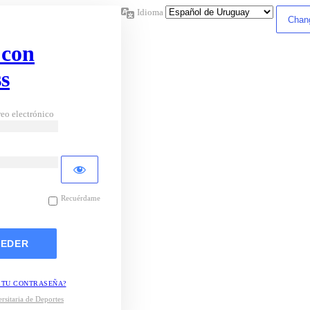
Idioma
 con
s
eo electrónico
Recuérdame
 TU CONTRASEÑA?
rsitaria de Deportes