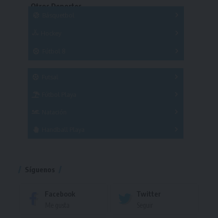
Otros Deportes
Copas
Básquetbol
Hockey
A
B
3x3
Fútbol 8
A
B
C
SUB 21
Masculino
Futsal
Femenino
Fútbol Playa
Masculino
Femenino
Natación
Torneo
Handball Playa
Torneo
Torneo
Síguenos
Facebook
Twitter
Me gusta
Seguir