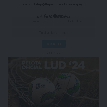
e-mail: laliga@ligauniversitaria.org.uy
Suscríbete
a nuestra Newsletter
- Publicidad -