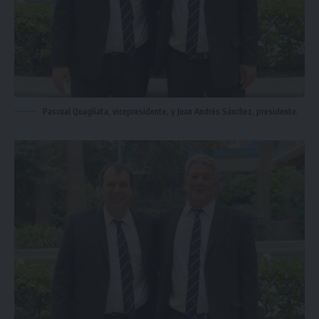
Pascual Quagliata, vicepresidente, y Juan Andrés Sánchez, presidente.