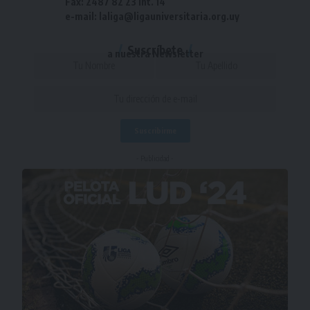
Fax: 2487 82 23 int. 14
e-mail: laliga@ligauniversitaria.org.uy
Suscríbete
a nuestra Newsletter
- Publicidad -