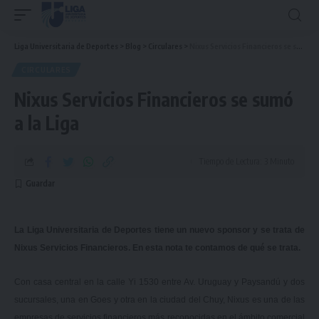
Liga Universitaria de Deportes
>
Blog
>
Circulares
>
Nixus Servicios Financieros se sumó a la Liga
CIRCULARES
Nixus Servicios Financieros se sumó
a la Liga
Tiempo de Lectura: 3 Minuto
La Liga Universitaria de Deportes tiene un nuevo sponsor y se trata de
Nixus Servicios Financieros. En esta nota te contamos de qué se trata.
Con casa central en la calle Yi 1530 entre Av. Uruguay y Paysandú y dos
sucursales, una en Goes y otra en la ciudad del Chuy, Nixus es una de las
empresas de servicios financieros más reconocidas en el ámbito comercial