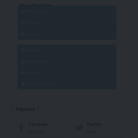
Otros Deportes
Copas
Básquetbol
Hockey
A
B
3x3
Fútbol 8
A
B
C
SUB 21
Masculino
Futsal
Femenino
Fútbol Playa
Masculino
Femenino
Natación
Torneo
Handball Playa
Torneo
Torneo
Síguenos
Facebook
Twitter
Me gusta
Seguir