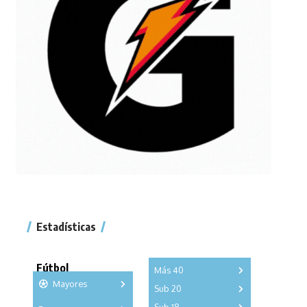
Estadísticas
Fútbol
Más 40
Mayores
Sub 20
A
B
C