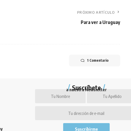
PRÓXIMO ARTÍCULO
Para ver a Uruguay
1 Comentario
Suscríbete
a nuestra Newsletter
uy