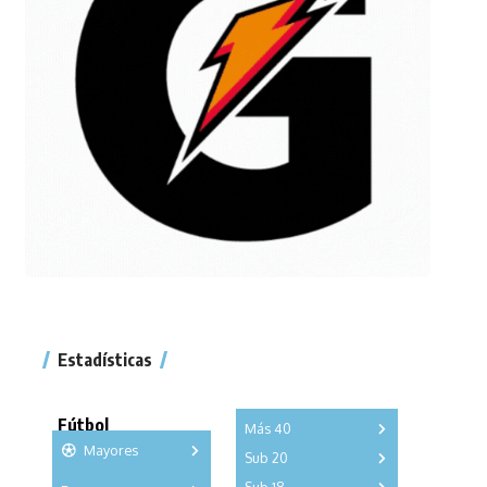
Estadísticas
Fútbol
Más 40
Mayores
Sub 20
A
B
C