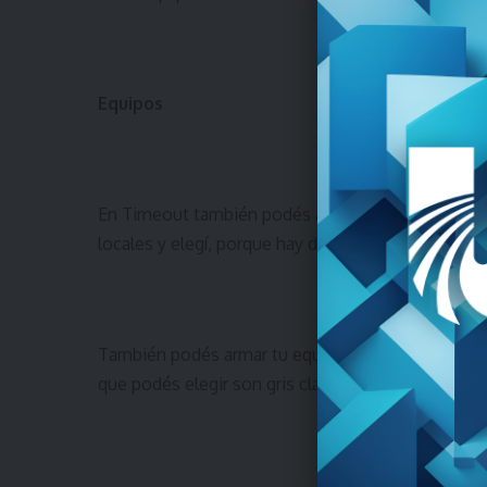
Equipos
En Timeout también podés armar tu equipo de jueg
locales y elegí, porque hay descuentos especiales 
También podés armar tu equipo de abrigo con preci
que podés elegir son gris claro, gris oscuro, negro,