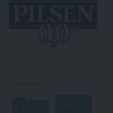
Estadísticas
Fútbol
Más 40
Mayores
Sub 20
A
B
C