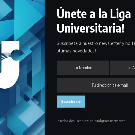
Únete a la Liga
Universitaria!
Suscribete a nuestro newsletter y no te
últimas novedades!
o. Date una vuelta por cualquiera de los tres
para equipos de la Liga Universitaria de Deportes.
os exclusivos para clubes de la Liga y los colores
 rojo y azul
Puedes desuscribirte en cualquier momento