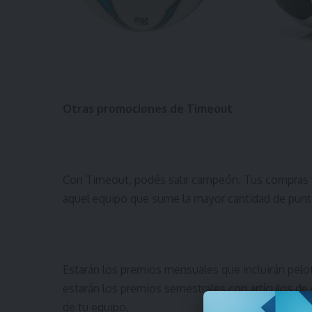
Otras promociones de Timeout
Con Timeout, podés salir campeón. Tus compras va
aquel equipo que sume la mayor cantidad de punt
Estarán los premios mensuales que incluirán pelo
estarán los premios semestrales con artículos de
de tu equipo.