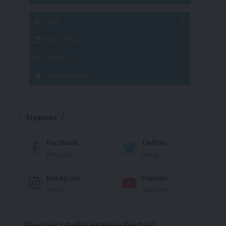
SUB 21
Masculino
Futsal
Femenino
Fútbol Playa
Masculino
Femenino
Natación
Torneo
Handball Playa
Torneo
Torneo
Síguenos
Facebook
Twitter
Me gusta
Seguir
Instagram
Youtube
Seguir
Suscríbete
Dirección: Estadio Centenario Puerta 22