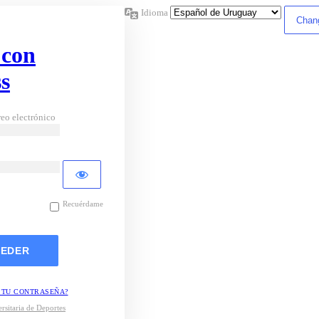
Idioma
 con
s
eo electrónico
Recuérdame
 TU CONTRASEÑA?
rsitaria de Deportes