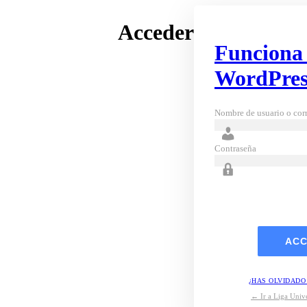
Acceder
Funciona
WordPres
Nombre de usuario o corr
Contraseña
¿HAS OLVIDADO
← Ir a Liga Unive