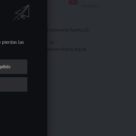
Seguir
Suscríbete
Dirección: Estadio Centenario Puerta 22
Tel: 2487 82 23
 pierdas las
Fax: 2487 82 23 int. 14
e-mail: laliga@ligauniversitaria.org.uy