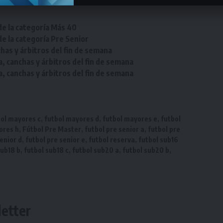
de la categoría Más 40
de la categoría Pre Senior
chas y árbitros del fin de semana
a, canchas y árbitros del fin de semana
a, canchas y árbitros del fin de semana
bol mayores c
,
futbol mayores d
,
futbol mayores e
,
futbol
ores h
,
Fútbol Pre Master
,
futbol pre senior a
,
futbol pre
senior d
,
futbol pre senior e
,
futbol reserva
,
futbol sub16
sub18 b
,
futbol sub18 c
,
futbol sub20 a
,
futbol sub20 b
,
etter