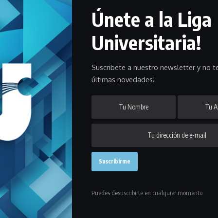
Únete a la Liga
la disputa de una nueva etapa del torneo de fútbol en todas sus
Universitaria!
,
Reserva
,
Pre Senior
con partidos por la mañana y también por la
Suscribete a nuestro newsletter y no te
últimas novedades!
e fin de semana debido a que en los complejos en los que se iba a
imas horas.
egoría
Mayores
por la mañana y por la tarde saldrán a escena
Sub 16
Puedes desuscribirte en cualquier momento