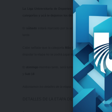
La Liga Universitaria de Deportes tendrá este fin de semana 
categorías y acá te dejamos los detalles.
El
sábado
estará marcado por la actividad de
fútbol
en
Sub 20
tarde.
Cabe señalar que la categoría
Más 40
quedó suspendida para est
disputar la etapa no se podrá jugar debido a las lluvias de las últ
El
domingo
mientras tanto, será turno para la actividad en la cat
y
Sub 18
.
Adjuntamos los detalles de la etapa.
DETALLES DE LA ETAPA DE FÚTBOL.