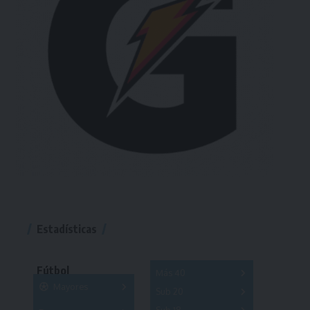
Estadísticas
Fútbol
Más 40
Mayores
Sub 20
A
B
C