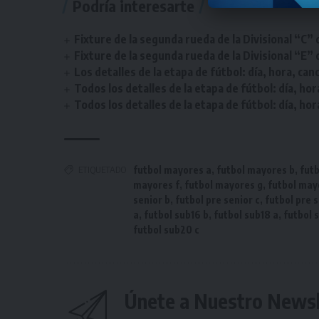
Podría interesarte
Fixture de la segunda rueda de la Divisional “C” 
Fixture de la segunda rueda de la Divisional “E” 
Los detalles de la etapa de fútbol: día, hora, can
Todos los detalles de la etapa de fútbol: día, hor
Todos los detalles de la etapa de fútbol: día, hor
ETIQUETADO
futbol mayores a
,
futbol mayores b
,
fut
mayores f
,
futbol mayores g
,
futbol may
senior b
,
futbol pre senior c
,
futbol pre 
a
,
futbol sub16 b
,
futbol sub18 a
,
futbol 
futbol sub20 c
Únete a Nuestro Newsl