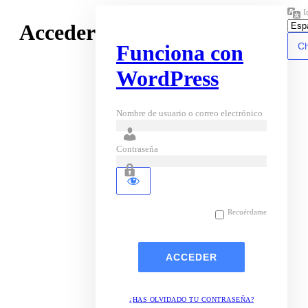
I
Acceder
Funciona con
WordPress
Nombre de usuario o correo electrónico
Contraseña
Recuérdame
¿HAS OLVIDADO TU CONTRASEÑA?