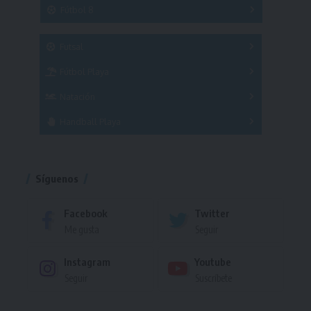
3x3
Fútbol 8
A
B
C
SUB 21
Masculino
Futsal
Femenino
Fútbol Playa
Masculino
Femenino
Natación
Torneo
Handball Playa
Torneo
Torneo
Síguenos
Facebook
Twitter
Me gusta
Seguir
Instagram
Youtube
Seguir
Suscríbete