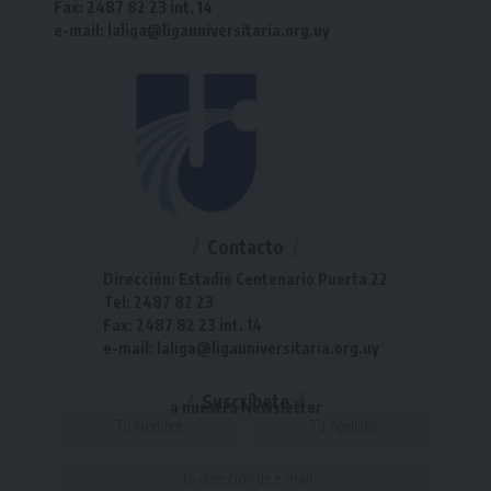
Fax: 2487 82 23 int. 14
e-mail: laliga@ligauniversitaria.org.uy
Contacto
Dirección: Estadio Centenario Puerta 22
Tel: 2487 82 23
Fax: 2487 82 23 int. 14
e-mail: laliga@ligauniversitaria.org.uy
Suscríbete
a nuestra Newsletter