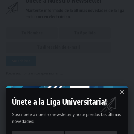
Únete a Nuestro Newsletter
Mantente informado de la últimas novedades de la liga
en tu correo electrónico.
Puedes suscribirte en cualquier momento.
Deja un comentario
Únete a la Liga Universitaria!
Suscribete a nuestro newsletter y no te pierdas las últimas
- Publicidad -
novedades!