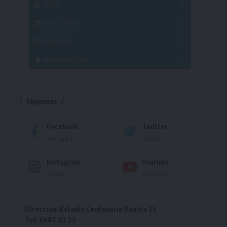
Futsal
Femenino
Fútbol Playa
Masculino
Femenino
Natación
Torneo
Handball Playa
Torneo
Torneo
Síguenos
Facebook
Twitter
Me gusta
Seguir
Instagram
Youtube
Seguir
Suscríbete
Dirección: Estadio Centenario Puerta 22
Tel: 2487 82 23