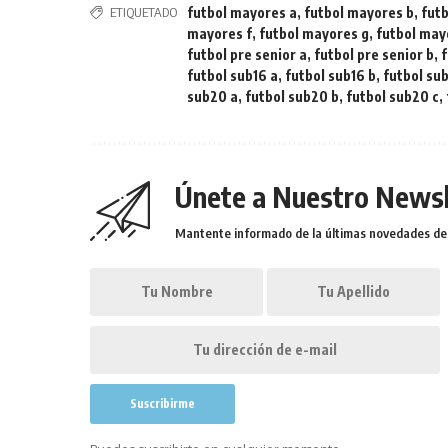
ETIQUETADO
futbol mayores a
,
futbol mayores b
,
fut
mayores f
,
futbol mayores g
,
futbol may
futbol pre senior a
,
futbol pre senior b
,
f
futbol sub16 a
,
futbol sub16 b
,
futbol sub
sub20 a
,
futbol sub20 b
,
futbol sub20 c
,
Únete a Nuestro Newsl
Mantente informado de la últimas novedades de l