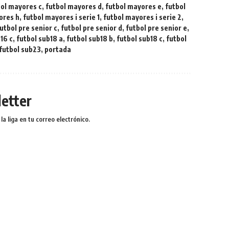
bol mayores c
,
futbol mayores d
,
futbol mayores e
,
futbol
ores h
,
futbol mayores i serie 1
,
futbol mayores i serie 2
,
utbol pre senior c
,
futbol pre senior d
,
futbol pre senior e
,
16 c
,
futbol sub18 a
,
futbol sub18 b
,
futbol sub18 c
,
futbol
futbol sub23
,
portada
etter
a liga en tu correo electrónico.