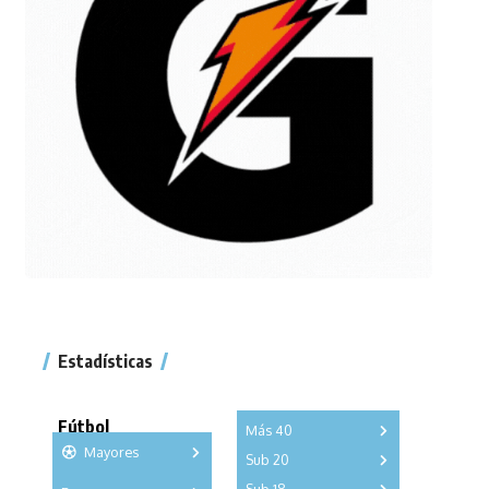
Estadísticas
Fútbol
Más 40
Mayores
Sub 20
A
B
C