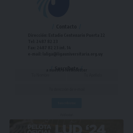
Contacto
Dirección: Estadio Centenario Puerta 22
Tel: 2487 82 23
Fax: 2487 82 23 int. 14
e-mail: laliga@ligauniversitaria.org.uy
Suscríbete
a nuestra Newsletter
- Publicidad -