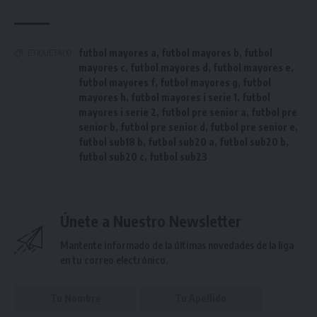
futbol mayores a
,
futbol mayores b
,
futbol
ETIQUETADO
mayores c
,
futbol mayores d
,
futbol mayores e
,
futbol mayores f
,
futbol mayores g
,
futbol
mayores h
,
futbol mayores i serie 1
,
futbol
mayores i serie 2
,
futbol pre senior a
,
futbol pre
senior b
,
futbol pre senior d
,
futbol pre senior e
,
futbol sub18 b
,
futbol sub20 a
,
futbol sub20 b
,
futbol sub20 c
,
futbol sub23
Únete a Nuestro Newsletter
Mantente informado de la últimas novedades de la liga
en tu correo electrónico.