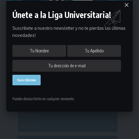
Únete a la Liga Universitaria!
Suscribete a nuestro newsletter y no te pierdas las últimas
novedades!
Estadísticas
Fútbol
Puedes desuscribirte en cualquier momento
Mayores
Reserva
A
B
C
D
E
F
G
Pre Senior
A
B
C
D
A
B
C
D
E