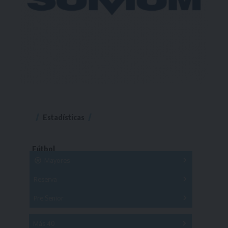
Estadísticas
Fútbol
Mayores
Reserva
A
B
C
D
E
F
G
Pre Senior
A
B
C
D
A
B
C
D
E
Más 40