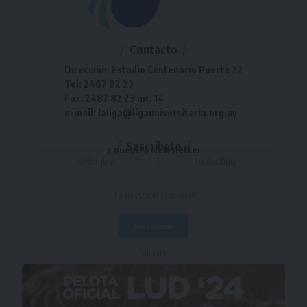
Contacto
Dirección: Estadio Centenario Puerta 22
Tel: 2487 82 23
Fax: 2487 82 23 int. 14
e-mail: laliga@ligauniversitaria.org.uy
Suscríbete
a nuestra Newsletter
- Publicidad -