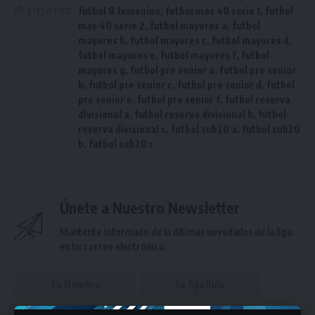
futbol 8 femenino
,
futbol mas 40 serie 1
,
futbol
ETIQUETADO
mas 40 serie 2
,
futbol mayores a
,
futbol
mayores b
,
futbol mayores c
,
futbol mayores d
,
futbol mayores e
,
futbol mayores f
,
futbol
mayores g
,
futbol pre senior a
,
futbol pre senior
b
,
futbol pre senior c
,
futbol pre senior d
,
futbol
pre senior e
,
futbol pre senior f
,
futbol reserva
divisional a
,
futbol reserva divisional b
,
futbol
reserva divisional c
,
futbol sub20 a
,
futbol sub20
b
,
futbol sub20 c
Únete a Nuestro Newsletter
Mantente informado de la últimas novedades de la liga
en tu correo electrónico.