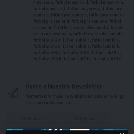
mayores c
,
futbol mayores d
,
futbol mayores e
,
futbol mayores f
,
futbol mayores g
,
futbol pre
senior a
,
futbol pre senior b
,
futbol pre senior c
,
futbol pre senior d
,
futbol pre senior e
,
futbol
pre senior f
,
futbol reserva divisional a
,
futbol
reserva divisional b
,
futbol reserva divisional c
,
futbol sub16 a
,
futbol sub16 b
,
futbol sub16 c
,
futbol sub16 d
,
futbol sub18 a
,
futbol sub18 b
,
futbol sub18 c
,
futbol sub18 d
,
futbol sub20 a
,
futbol sub20 b
,
futbol sub20 c
,
futbol sub20 d
Únete a Nuestro Newsletter
Mantente informado de la últimas novedades de la liga
en tu correo electrónico.