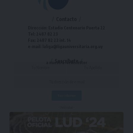
Contacto
Dirección: Estadio Centenario Puerta 22
Tel: 2487 82 23
Fax: 2487 82 23 int. 14
e-mail: laliga@ligauniversitaria.org.uy
Suscríbete
a nuestra Newsletter
- Publicidad -