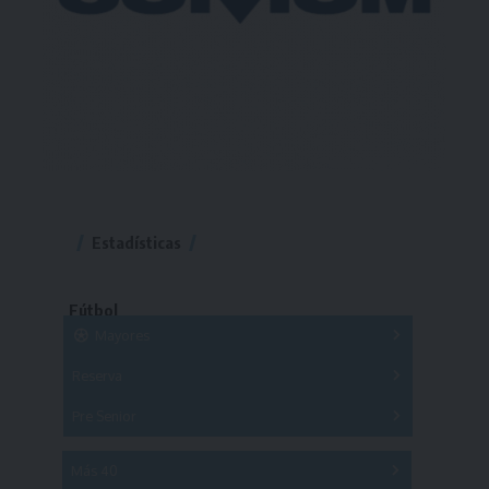
Estadísticas
Fútbol
Mayores
Reserva
A
B
C
D
E
F
G
Pre Senior
A
B
C
D
A
B
C
D
E
Más 40