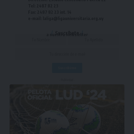
Tel: 2487 82 23
Fax: 2487 82 23 int. 14
e-mail: laliga@ligauniversitaria.org.uy
Suscríbete
a nuestra Newsletter
- Publicidad -