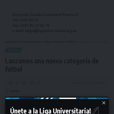
Dirección: Estadio Centenario Puerta 22
Tel: 2487 82 23
Fax: 2487 82 23 int. 14
e-mail: laliga@ligauniversitaria.org.uy
Liga Universitaria de Deportes
>
Blog
>
Deportes
>
Fútbol
>
Lanzamos una nueva categoría de fútbol
FÚTBOL
Lanzamos una nueva categoría de
fútbol
Tiempo de Lectura: 1 Minuto
Únete a la Liga Universitaria!