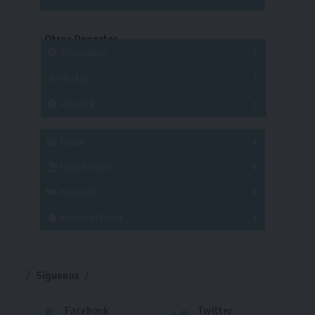
Copas
Series
Copas
Series
Otros Deportes
Copas
Básquetbol
Hockey
A
B
3x3
Fútbol 8
A
B
C
SUB 21
Masculino
Futsal
Femenino
Fútbol Playa
Masculino
Femenino
Natación
Torneo
Handball Playa
Torneo
Torneo
Síguenos
Facebook
Twitter