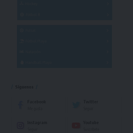
Hockey
A
B
3x3
Fútbol 8
A
B
C
SUB 21
Masculino
Futsal
Femenino
Fútbol Playa
Masculino
Femenino
Natación
Torneo
Handball Playa
Torneo
Torneo
Síguenos
Facebook
Twitter
Me gusta
Seguir
Instagram
Youtube
Seguir
Suscríbete