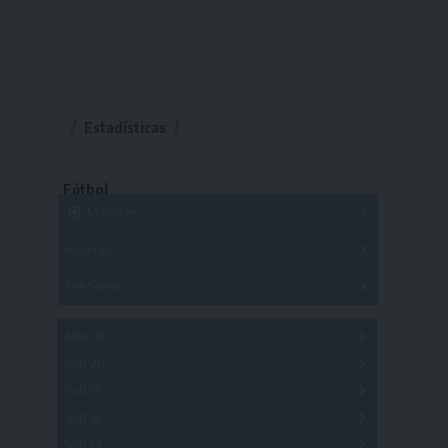
Estadísticas
Fútbol
Mayores
Reserva
A
B
C
D
E
F
G
Pre Senior
A
B
C
D
A
B
C
D
E
Más 40
Sub 20
A
B
C
Sub 18
A
B
C
Sub 16
Series
Sub 14