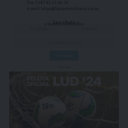
Fax: 2487 82 23 int. 14
e-mail: laliga@ligauniversitaria.org.uy
Suscríbete
a nuestra Newsletter
- Publicidad -