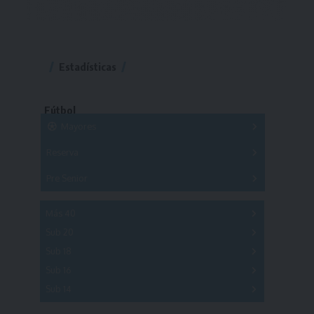
Estadísticas
Fútbol
Mayores
Reserva
A
B
C
D
E
F
G
Pre Senior
A
B
C
D
A
B
C
D
E
Más 40
Sub 20
A
B
C
Sub 18
A
B
C
Sub 16
Series
Sub 14
Copas
Series