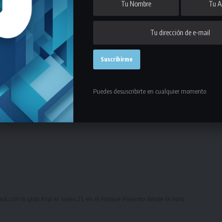
Puedes desuscribirte en cualquier momento
rá con la gran final el lunes 21 en el Parque Palermo desde la hora