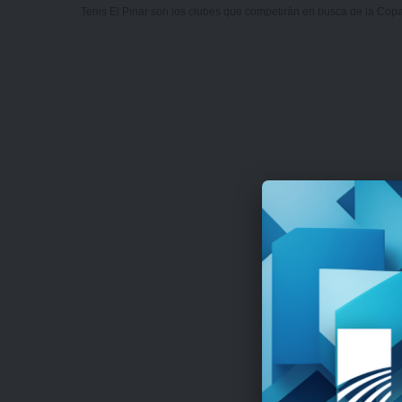
Tenis El Pinar son los clubes que competirán en busca de la Co