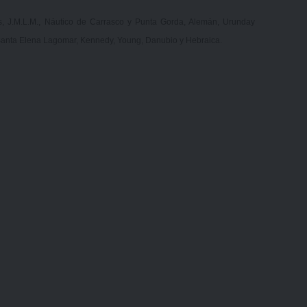
ys, J.M.L.M., Náutico de Carrasco y Punta Gorda, Alemán, Urunday
s, Santa Elena Lagomar, Kennedy, Young, Danubio y Hebraica.