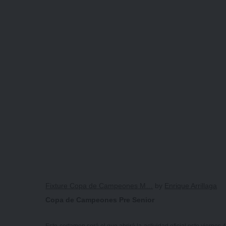
Fixture Copa de Campeones M…
by
Enrique Arrillaga
Copa de Campeones Pre Senior
Este certamen será el que abrirá la actividad oficial este viernes 