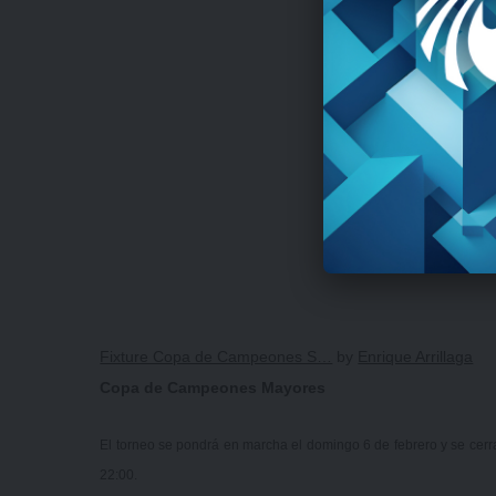
Fixture Copa de Campeones S…
by
Enrique Arrillaga
Copa de Campeones Mayores
El torneo se pondrá en marcha el domingo 6 de febrero y se cerra
22:00.