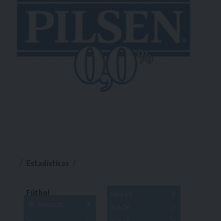
Estadísticas
Fútbol
Más 40
Mayores
Sub 20
A
B
C