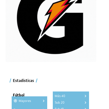
Estadísticas
Fútbol
Más 40
Mayores
Sub 20
A
B
C