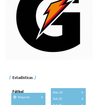
Estadísticas
Fútbol
Más 40
Mayores
Sub 20
A
B
C