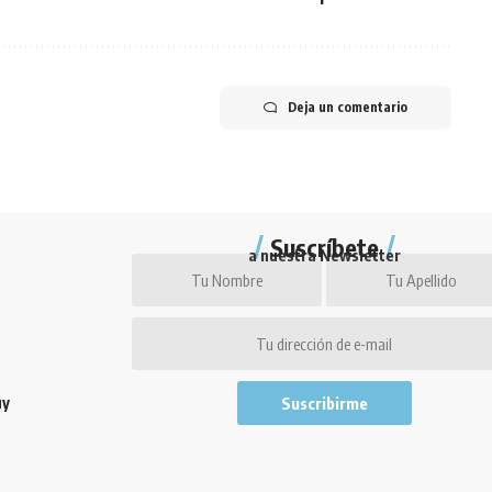
Deja un comentario
Suscríbete
a nuestra Newsletter
uy