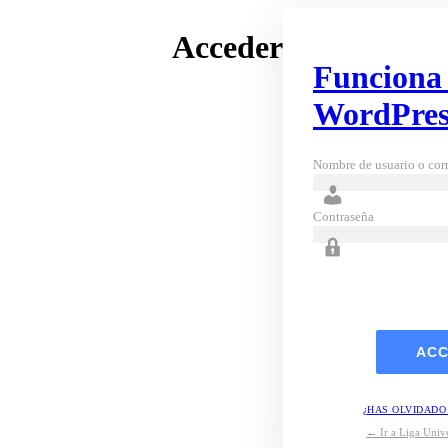
Acceder
Funciona
WordPres
Nombre de usuario o corr
Contraseña
¿HAS OLVIDADO
← Ir a Liga Unive