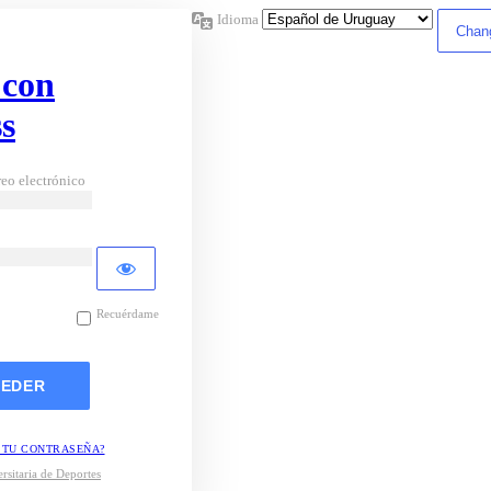
Idioma
 con
s
eo electrónico
Recuérdame
 TU CONTRASEÑA?
rsitaria de Deportes