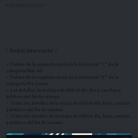
MACANIZADO N3
Podría interesarte
Fixture de la segunda rueda de la Divisional “C” de la
categoría Más 40
Fixture de la segunda rueda de la Divisional “E” de la
categoría Pre Senior
Los detalles de la etapa de fútbol: día, hora, canchas y
árbitros del fin de semana
Todos los detalles de la etapa de fútbol: día, hora, canchas
y árbitros del fin de semana
Todos los detalles de la etapa de fútbol: día, hora, canchas
y árbitros del fin de semana