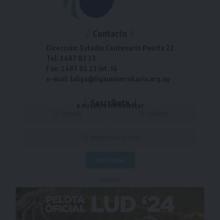
Contacto
Dirección: Estadio Centenario Puerta 22
Tel: 2487 82 23
Fax: 2487 82 23 int. 14
e-mail: laliga@ligauniversitaria.org.uy
Suscríbete
a nuestra Newsletter
- Publicidad -