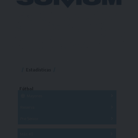
Estadísticas
Fútbol
Mayores
Reserva
A
B
C
D
E
F
G
Pre Senior
A
B
C
D
A
B
C
D
E
Más 40