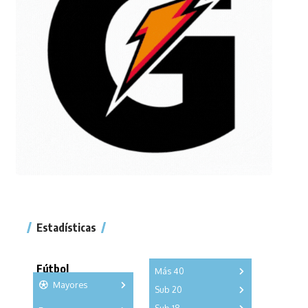
Estadísticas
Fútbol
Más 40
Mayores
Sub 20
A
B
C