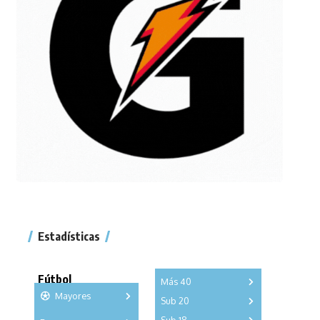
Estadísticas
Fútbol
Más 40
Mayores
Sub 20
A
B
C