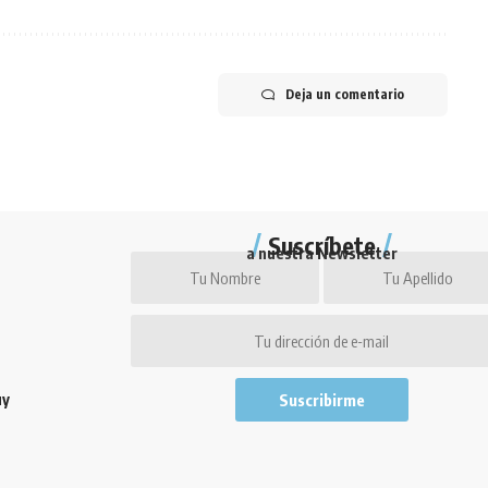
Deja un comentario
Suscríbete
a nuestra Newsletter
uy