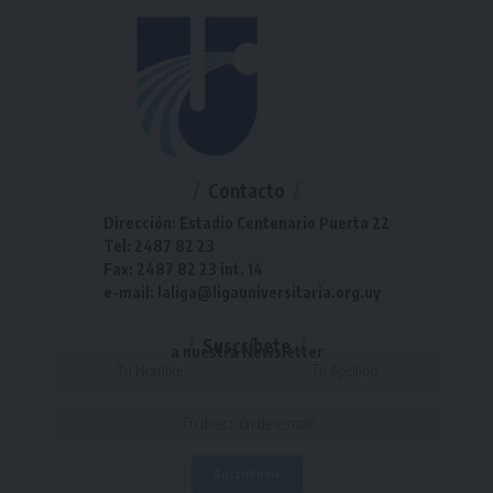
Contacto
Dirección: Estadio Centenario Puerta 22
Tel: 2487 82 23
Fax: 2487 82 23 int. 14
e-mail: laliga@ligauniversitaria.org.uy
Suscríbete
a nuestra Newsletter