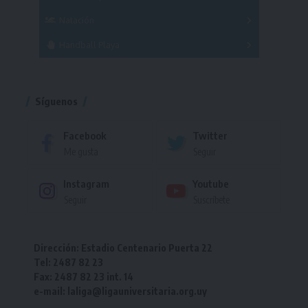
Femenino
Natación
Torneo
Handball Playa
Torneo
Torneo
Síguenos
Facebook
Twitter
Me gusta
Seguir
Instagram
Youtube
Seguir
Suscríbete
Dirección: Estadio Centenario Puerta 22
Tel: 2487 82 23
Fax: 2487 82 23 int. 14
e-mail: laliga@ligauniversitaria.org.uy