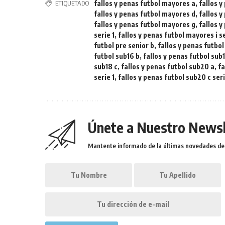
ETIQUETADO
fallos y penas futbol mayores a
,
fallos 
fallos y penas futbol mayores d
,
fallos 
fallos y penas futbol mayores g
,
fallos 
serie 1
,
fallos y penas futbol mayores i s
futbol pre senior b
,
fallos y penas futbol
futbol sub16 b
,
fallos y penas futbol sub
sub18 c
,
fallos y penas futbol sub20 a
,
fa
serie 1
,
fallos y penas futbol sub20 c ser
Únete a Nuestro Newsl
Mantente informado de la últimas novedades de l