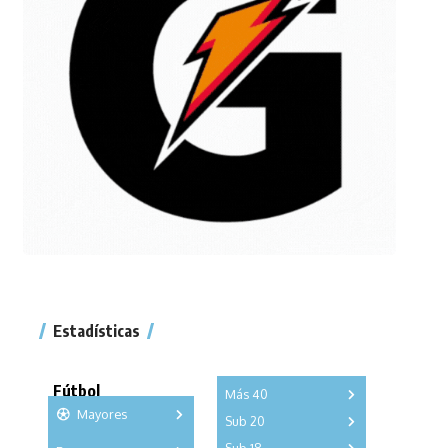
Estadísticas
Fútbol
Más 40
Mayores
Sub 20
A
B
C