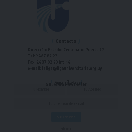
Contacto
Dirección: Estadio Centenario Puerta 22
Tel: 2487 82 23
Fax: 2487 82 23 int. 14
e-mail: laliga@ligauniversitaria.org.uy
Suscríbete
a nuestra Newsletter
- Publicidad -