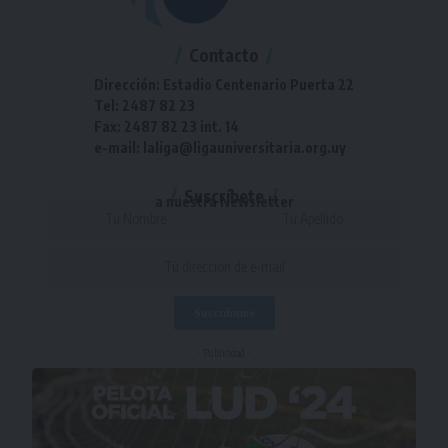
Contacto
Dirección: Estadio Centenario Puerta 22
Tel: 2487 82 23
Fax: 2487 82 23 int. 14
e-mail: laliga@ligauniversitaria.org.uy
Suscríbete
a nuestra Newsletter
- Publicidad -