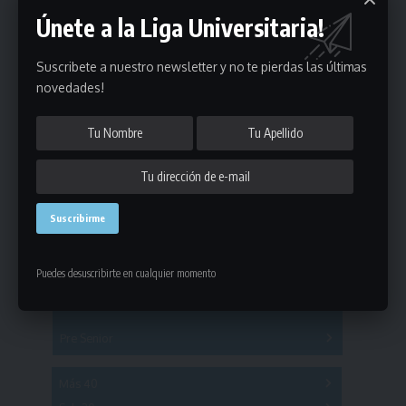
Únete a la Liga Universitaria!
Suscribete a nuestro newsletter y no te pierdas las últimas
novedades!
Estadísticas
Fútbol
Mayores
Puedes desuscribirte en cualquier momento
Reserva
A
B
C
D
E
F
G
Pre Senior
A
B
C
D
A
B
C
D
E
Más 40