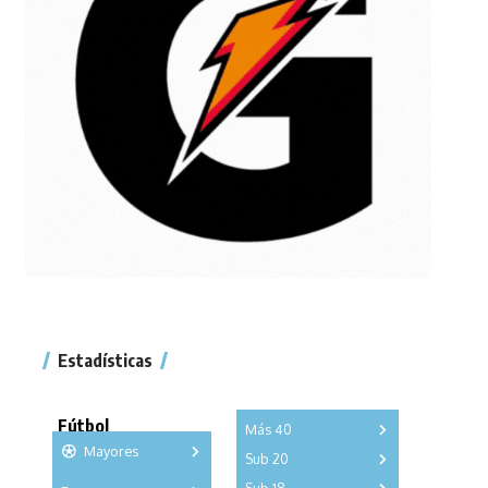
Estadísticas
Fútbol
Más 40
Mayores
Sub 20
A
B
C