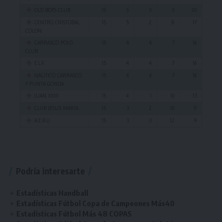
OLD BOYS CLUB
15
5
5
5
20
CENTRO CRISTOBAL
15
5
2
8
17
COLON
CARRASCO POLO
15
4
4
7
16
CLUB
E.L.F.
15
4
4
7
16
NAUTICO CARRASCO
15
4
4
7
16
Y PUNTA GORDA
JUAN XXIII
15
4
1
10
13
CLUB JESUS MARIA
15
3
2
10
11
A.E.B.U
15
3
0
12
9
Excel
Excel
Excel
Excel
CSV
CSV
CSV
CSV
Copy
Copy
Copy
Copy
PDF
PDF
PDF
PDF
Locatario
Fecha
Jugador
Jugador
Locatario
GL
Institucion
GR
Visitante
PJ
Visitante
Goles
Prom.
GV
Podría interesarte
TAPE
Ningún dato disponible en esta tabla
2
NACIONAL
4
NICOLAS PIROTTO
IGOR JOSE LEONARDI
OLD WOODLANDS CLUB
UNIVERSITARIO
0
3
0,00
35
Estadísticas Handball
CARRASCO POLO
1
TENIS EL PINAR
1
RENZO LUCAS
MAXIMILIANO FEDERICO
JUAN XXIII
6
10
0,60
32
Estadísticas Fútbol Copa de Campeones Más40
CLUB
BARRIOS
Estadísticas Fútbol Más 48 COPAS
JUAN MARTIN OYENARD
TENIS EL PINAR
32
CARRASCO LAWN
0
OLD CHRISTIANS
3
IGNACIO ODRIOZOLA
4
5
0,80