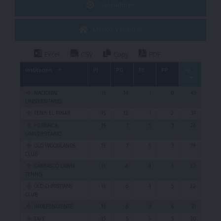
Goleadores
Menos Vencidos
Excel
CSV
Copy
PDF
Institucion
PJ
PG
PE
PP
Puntos
NACIONAL
15
14
1
0
43
UNIVERSITARIO
TENIS EL PINAR
15
12
1
2
37
HEBRAICA
15
7
5
3
26
UNIVERSITARIO
OLD WOODLANDS
15
7
5
3
26
CLUB
CARRASCO LAWN
15
6
4
5
22
TENNIS
OLD CHRISTIANS
15
6
4
5
22
CLUB
INDEPENDIENTE
15
6
3
6
21
TAPE
15
5
5
5
20