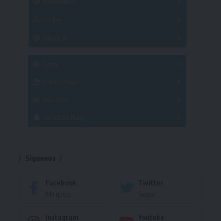
Básquetbol
Hockey
A
B
3x3
Fútbol 8
A
B
C
SUB 21
Masculino
Futsal
Femenino
Fútbol Playa
Masculino
Femenino
Natación
Torneo
Handball Playa
Torneo
Torneo
Síguenos
Facebook
Twitter
Me gusta
Seguir
Instagram
Youtube