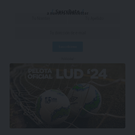
Suscríbete
a nuestra Newsletter
- Publicidad -