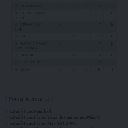
OLD BOYS CLUB
15
5
5
5
20
CENTRO CRISTOBAL
15
5
2
8
17
COLON
CARRASCO POLO
15
4
4
7
16
CLUB
E.L.F.
15
4
4
7
16
NAUTICO CARRASCO
15
4
4
7
16
Y PUNTA GORDA
JUAN XXIII
15
4
1
10
13
CLUB JESUS MARIA
15
3
2
10
11
A.E.B.U
15
3
0
12
9
Excel
Excel
Excel
Excel
CSV
CSV
CSV
CSV
Copy
Copy
Copy
Copy
PDF
PDF
PDF
PDF
Locatario
Fecha
Jugador
Jugador
Locatario
GL
Institucion
GR
Visitante
PJ
Visitante
Goles
Prom.
GV
Podría interesarte
TAPE
Ningún dato disponible en esta tabla
2
NACIONAL
4
NICOLAS PIROTTO
IGOR JOSE LEONARDI
OLD WOODLANDS CLUB
UNIVERSITARIO
0
3
0,00
35
Estadísticas Handball
CARRASCO POLO
1
TENIS EL PINAR
1
RENZO LUCAS
MAXIMILIANO FEDERICO
JUAN XXIII
6
10
0,60
32
Estadísticas Fútbol Copa de Campeones Más40
CLUB
BARRIOS
Estadísticas Fútbol Más 48 COPAS
JUAN MARTIN OYENARD
TENIS EL PINAR
32
CARRASCO LAWN
0
OLD CHRISTIANS
3
IGNACIO ODRIOZOLA
4
5
0,80