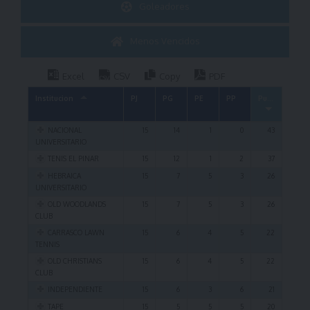
Goleadores
Menos Vencidos
Excel
CSV
Copy
PDF
Institucion
PJ
PG
PE
PP
Puntos
NACIONAL
15
14
1
0
43
UNIVERSITARIO
TENIS EL PINAR
15
12
1
2
37
HEBRAICA
15
7
5
3
26
UNIVERSITARIO
OLD WOODLANDS
15
7
5
3
26
CLUB
CARRASCO LAWN
15
6
4
5
22
TENNIS
OLD CHRISTIANS
15
6
4
5
22
CLUB
INDEPENDIENTE
15
6
3
6
21
TAPE
15
5
5
5
20