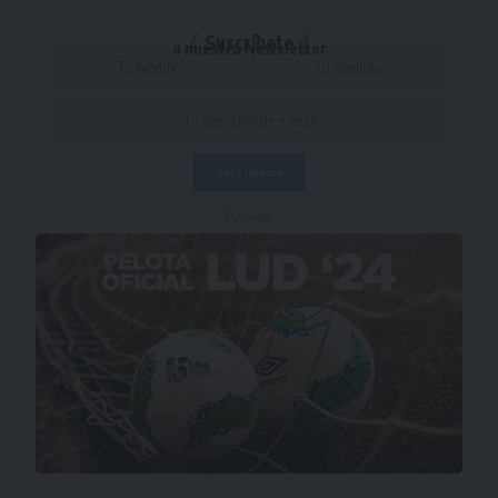
Suscríbete
a nuestra Newsletter
- Publicidad -