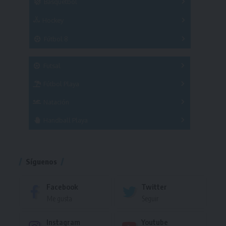
Básquetbol
Hockey
A
B
3x3
Fútbol 8
A
B
C
SUB 21
Masculino
Futsal
Femenino
Fútbol Playa
Masculino
Femenino
Natación
Torneo
Handball Playa
Torneo
Torneo
Síguenos
Facebook
Twitter
Me gusta
Seguir
Instagram
Youtube