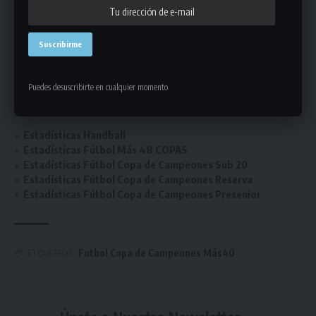
Puedes desuscribirte en cualquier momento
Podría interesarte
Estadísticas Handball
Estadísticas Fútbol Más 48 COPAS
Estadísticas Fútbol Copa de Campeones Sub 20
Estadísticas Fútbol Copa de Campeones Reserva
Estadísticas Fútbol Copa de Campeones Presenior
Futbol Copa de Campeones Más40
ETIQUETADO