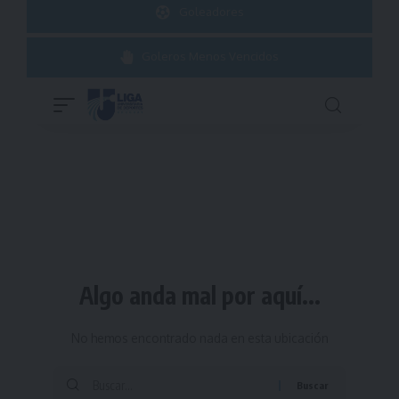
Goleadores
Goleros Menos Vencidos