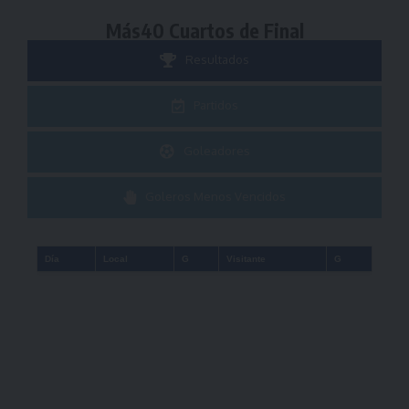
Más40 Cuartos de Final
Resultados
Partidos
Goleadores
Goleros Menos Vencidos