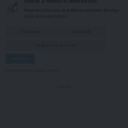
Únete a Nuestro Newsletter
Mantente informado de la últimas novedades de la liga
en tu correo electrónico.
Puedes suscribirte en cualquier momento.
- Publicidad -