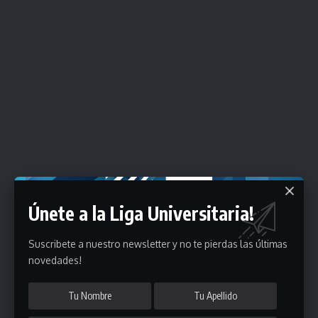
Únete a la Liga Universitaria!
Suscribete a nuestro newsletter y no te pierdas las últimas
novedades!