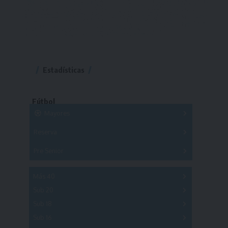
Estadísticas
Fútbol
Mayores
Reserva
A
B
C
D
E
F
G
Pre Senior
A
B
C
D
A
B
C
D
E
Más 40
Sub 20
A
B
C
Sub 18
A
B
C
Sub 16
Series