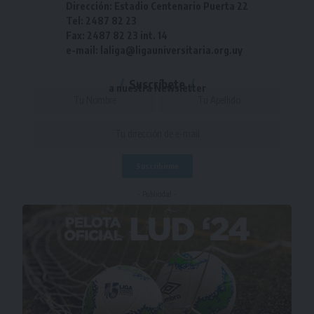
Dirección: Estadio Centenario Puerta 22
Tel: 2487 82 23
Fax: 2487 82 23 int. 14
e-mail: laliga@ligauniversitaria.org.uy
Suscríbete
a nuestra Newsletter
- Publicidad -