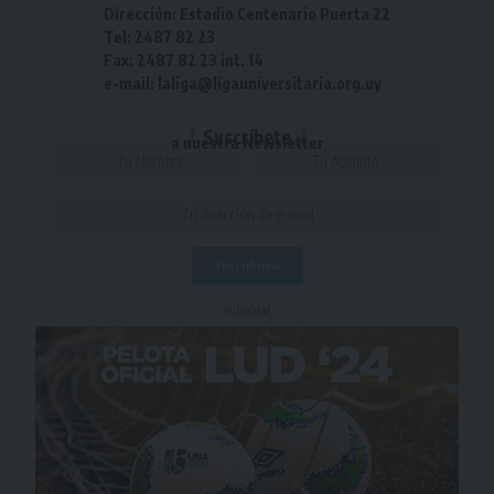
Dirección: Estadio Centenario Puerta 22
Tel: 2487 82 23
Fax: 2487 82 23 int. 14
e-mail: laliga@ligauniversitaria.org.uy
Suscríbete
a nuestra Newsletter
- Publicidad -