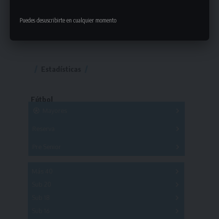
Puedes desuscribirte en cualquier momento
Estadísticas
Fútbol
Mayores
Reserva
A
B
C
D
E
F
G
Pre Senior
A
B
C
D
A
B
C
D
E
Más 40
Sub 20
A
B
C
Sub 18
A
B
C
Sub 16
Series