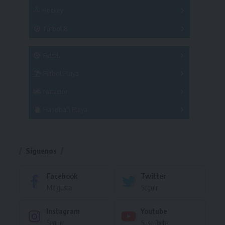
Hockey
A
B
3x3
Fútbol 8
A
B
C
SUB 21
Masculino
Futsal
Femenino
Fútbol Playa
Masculino
Femenino
Natación
Torneo
Handball Playa
Torneo
Torneo
Síguenos
Facebook
Twitter
Me gusta
Seguir
Instagram
Youtube
Seguir
Suscríbete