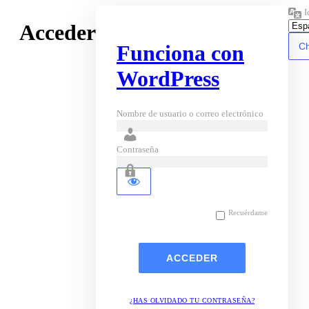
I
Acceder
Funciona con
WordPress
Nombre de usuario o correo electrónico
Contraseña
Recuérdame
¿HAS OLVIDADO TU CONTRASEÑA?