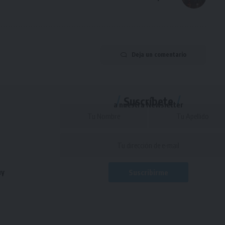
Deja un comentario
Suscríbete
a nuestra Newsletter
uy