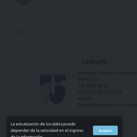
Contacto
Dirección: Estadio Centenario
Puerta 22
Tel: 2487 82 23
Fax: 2487 82 23 int. 14
e-mail:
laliga@ligauniversitaria.org.
La actualización de los datos puede
depender de la velocidad en el ingreso
Aceptar
de la información