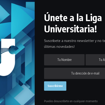
Únete a la Liga
e semana la disputa de una nueva etapa del Clasificatorio y en la
 Ivy en un partidazo.
Universitaria!
ficatorio de básquetbol universitario tanto en la Divisional “A” como
Suscribete a nuestro newsletter y no te
últimas novedades!
d Ivy este sábado a la hora 19:00 en cancha de Capitol, mientras que
medirá ante Guichón, también el sábado pero a las 21:00 y en el
ía con el calendario el lunes 3 de septiembre como local enfrentando
iversidad de Montevideo jugará este viernes a las 21:30 frente a
to Frioni, que tiene un partido menos jugado, será local el sábado
Puedes desuscribirte en cualquier momento