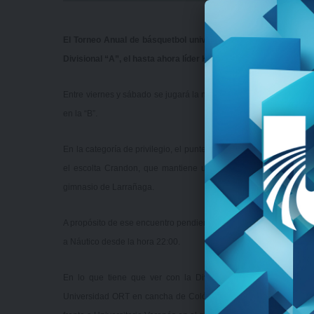
El Torneo Anual de básquetbol universitario tendrá este fin d
Divisional “A”, el hasta ahora líder Kennedy, se medirá ante Old
Entre viernes y sábado se jugará la novena fecha del Torneo Clasi
en la “B”.
En la categoría de privilegio, el puntero Kennedy enfrentará a Ol
el escolta Crandon, que mantiene un encuentro pendiente, se 
gimnasio de Larrañaga.
A propósito de ese encuentro pendiente, el “limón” se pondrá al d
a Náutico desde la hora 22:00.
En lo que tiene que ver con la Divisional “B”, el puntero Un
Universidad ORT en cancha de Colón, al tiempo que el escolta Ti