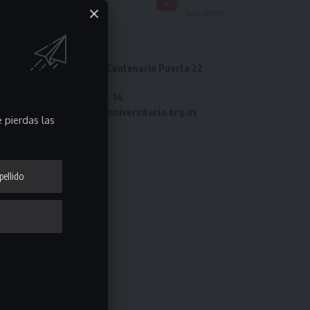
Seguir
Suscríbete
Dirección: Estadio Centenario Puerta 22
Tel: 2487 82 23
Fax: 2487 82 23 int. 14
e-mail: laliga@ligauniversitaria.org.uy
 pierdas las