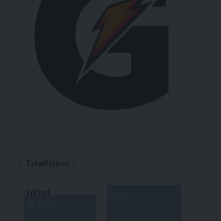
Estadísticas
Fútbol
Más 40
Mayores
Sub 20
A
B
C