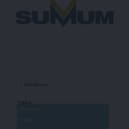
Estadísticas
Fútbol
Mayores
Reserva
A
B
C
D
E
F
G