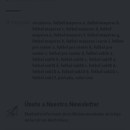
circulares
,
futbol mayores a
,
futbol mayores b
,
ETIQUETADO
futbol mayores c
,
futbol mayores d
,
futbol
mayores e
,
futbol mayores f
,
futbol mayores g
,
futbol mayores h
,
futbol mayores i serie 1
,
futbol
pre senior a
,
futbol pre senior b
,
futbol pre
senior c
,
futbol pre senior d
,
futbol sub16 a
,
futbol sub16 b
,
futbol sub16 c
,
futbol sub18 a
,
futbol sub18 b
,
futbol sub18 c
,
futbol sub18 d
,
futbol sub20 a
,
futbol sub20 b
,
futbol sub20 c
,
futbol sub23
,
portada
,
seleccion
Únete a Nuestro Newsletter
Mantente informado de la últimas novedades de la liga
en tu correo electrónico.