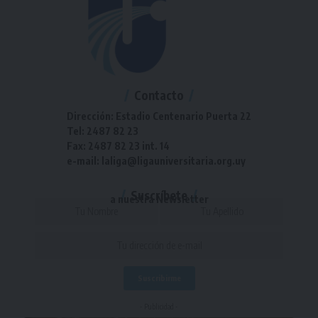
Contacto
Dirección: Estadio Centenario Puerta 22
Tel: 2487 82 23
Fax: 2487 82 23 int. 14
e-mail: laliga@ligauniversitaria.org.uy
Suscríbete
a nuestra Newsletter
- Publicidad -