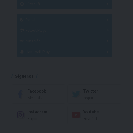
3x3
Fútbol 8
A
B
C
SUB 21
Masculino
Futsal
Femenino
Fútbol Playa
Masculino
Femenino
Natación
Torneo
Handball Playa
Torneo
Torneo
Síguenos
Facebook
Twitter
Me gusta
Seguir
Instagram
Youtube
Seguir
Suscríbete