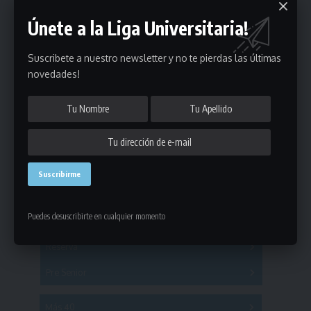
Únete a la Liga Universitaria!
Suscribete a nuestro newsletter y no te pierdas las últimas
novedades!
Estadísticas
Fútbol
Puedes desuscribirte en cualquier momento
Mayores
Reserva
A
B
C
D
E
F
G
Pre Senior
A
B
C
D
A
B
C
D
E
Más 40