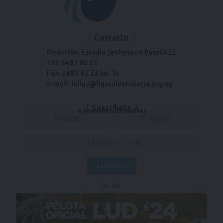
Contacto
Dirección: Estadio Centenario Puerta 22
Tel: 2487 82 23
Fax: 2487 82 23 int. 14
e-mail: laliga@ligauniversitaria.org.uy
Suscríbete
a nuestra Newsletter
- Publicidad -