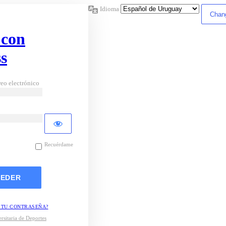
Idioma
 con
s
eo electrónico
Recuérdame
 TU CONTRASEÑA?
rsitaria de Deportes