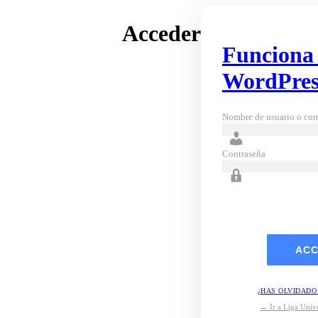
Acceder
Funciona
WordPres
Nombre de usuario o corr
Contraseña
¿HAS OLVIDADO
← Ir a Liga Unive