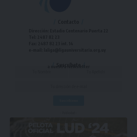
Contacto
Dirección: Estadio Centenario Puerta 22
Tel: 2487 82 23
Fax: 2487 82 23 int. 14
e-mail: laliga@ligauniversitaria.org.uy
Suscríbete
a nuestra Newsletter
- Publicidad -