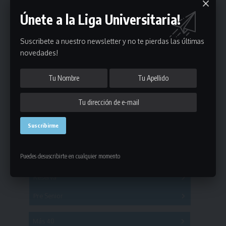
Únete a la Liga Universitaria!
Suscribete a nuestro newsletter y no te pierdas las últimas
novedades!
Estadísticas
Fútbol
Puedes desuscribirte en cualquier momento
Mayores
Reserva
A
B
C
D
E
F
G
Pre Senior
A
B
C
D
A
B
C
D
E
Más 40