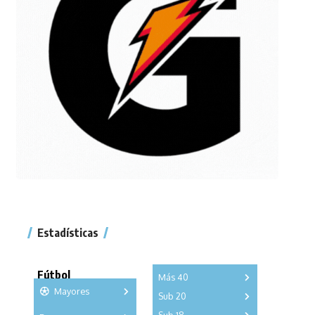
Estadísticas
Fútbol
Más 40
Mayores
Sub 20
A
B
C