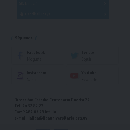
Femenino
Natación
Torneo
Handball Playa
Torneo
Torneo
Síguenos
Facebook
Twitter
Me gusta
Seguir
Instagram
Youtube
Seguir
Suscríbete
Dirección: Estadio Centenario Puerta 22
Tel: 2487 82 23
Fax: 2487 82 23 int. 14
e-mail: laliga@ligauniversitaria.org.uy