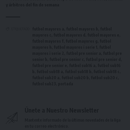
y árbitros del fin de semana
futbol mayores a
,
futbol mayores b
,
futbol
ETIQUETADO
mayores c
,
futbol mayores d
,
futbol mayores e
,
futbol mayores f
,
futbol mayores g
,
futbol
mayores h
,
futbol mayores i serie 1
,
futbol
mayores i serie 2
,
futbol pre senior a
,
futbol pre
senior b
,
futbol pre senior c
,
futbol pre senior d
,
futbol pre senior e
,
futbol sub16 a
,
futbol sub16
b
,
futbol sub18 a
,
futbol sub18 b
,
futbol sub18 c
,
futbol sub20 a
,
futbol sub20 b
,
futbol sub20 c
,
futbol sub23
,
portada
Únete a Nuestro Newsletter
Mantente informado de la últimas novedades de la liga
en tu correo electrónico.