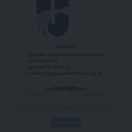
Contacto
Dirección: Estadio Centenario Puerta 22
Tel: 2487 82 23
Fax: 2487 82 23 int. 14
e-mail: laliga@ligauniversitaria.org.uy
Suscríbete
a nuestra Newsletter