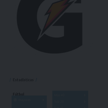
Estadísticas
Fútbol
Más 40
Mayores
Sub 20
A
B
C