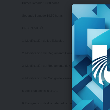
Primer llamado 19:00 horas
Segundo llamado 19:30 horas
ORDEN del DÍA
1. Modificación de los Estatutos
2. Modificación del Reglamento General.
3. Modificación del Reglamento de Competencia de Fútbol.
4. Modificación del Código de Penas.
5. Solicitud amnistía O.C.C.
6. Designación de dos delegados para firmar el Acta