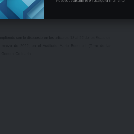
Puedes desuscribirte en cualquier momento
mpliendo con lo dispuesto en los artículos: 18 al 22 de los Estatutos,
e marzo de 2022, en el Auditorio Mario Benedetti (Torre de las
 General Ordinaria