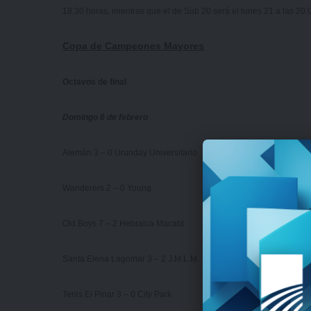
18:30 horas, mientras que el de Sub 20 será el lunes 21 a las 20:
Copa de Campeones Mayores
Octavos de final
Domingo 6 de febrero
Alemán 3 – 0 Urunday Universitario
Wanderers 2 – 0 Young
Old Boys 7 – 2 Hebraica Macabi
Santa Elena Lagomar 3 – 2 J.M.L.M.
Tenis El Pinar 3 – 0 City Park