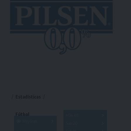
Estadísticas
Fútbol
Más 40
Mayores
Sub 20
A
B
C