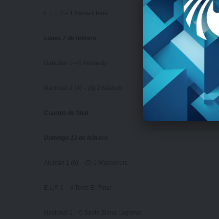
E.L.F. 2 – 1 Santa Elena
Lunes 7 de febrero
Danubio 1 – 0 Kennedy
Nacional 2 (4) – (3) 2 Náutico
Cuartos de final
Domingo 13 de febrero
Alemán 1 (6) – (5) 1 Wanderers
E.L.F. 1 – 4 Tenis El Pinar
Nacional 1 – 0 Santa Elena Lagomar