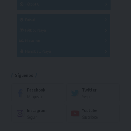
3x3
Fútbol 8
A
B
C
SUB 21
Masculino
Futsal
Femenino
Fútbol Playa
Masculino
Femenino
Natación
Torneo
Handball Playa
Torneo
Torneo
Síguenos
Facebook
Twitter
Me gusta
Seguir
Instagram
Youtube
Seguir
Suscríbete